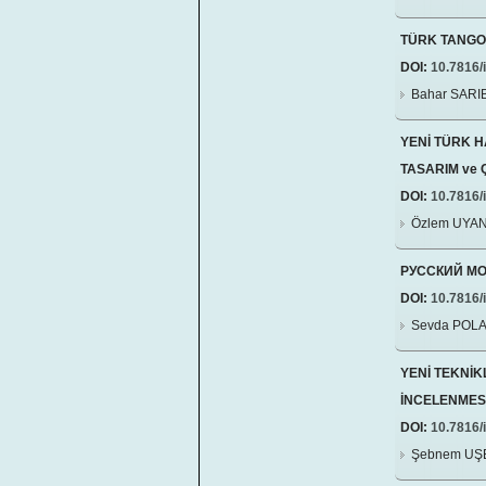
TÜRK TANGO
DOI:
10.7816/i
Bahar SAR
YENİ TÜRK H
TASARIM ve 
DOI:
10.7816/i
Özlem UYA
РУССКИЙ М
DOI:
10.7816/i
Sevda POL
YENİ TEKNİK
İNCELENMES
DOI:
10.7816/i
Şebnem UŞ