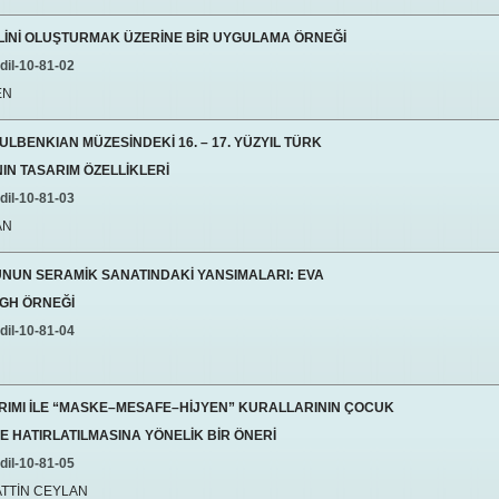
LİNİ OLUŞTURMAK ÜZERİNE BİR UYGULAMA ÖRNEĞİ
dil-10-81-02
EN
LBENKIAN MÜZESİNDEKİ 16. – 17. YÜZYIL TÜRK
IN TASARIM ÖZELLİKLERİ
dil-10-81-03
AN
NUN SERAMİK SANATINDAKİ YANSIMALARI: EVA
GH ÖRNEĞİ
dil-10-81-04
ARIMI İLE “MASKE–MESAFE–HİJYEN” KURALLARININ ÇOCUK
E HATIRLATILMASINA YÖNELİK BİR ÖNERİ
dil-10-81-05
ATTİN CEYLAN