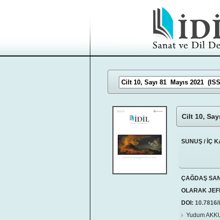
Cilt 10, Sa
SUNUŞ / İÇ 
ÇAĞDAŞ SANA
OLARAK JEF
DOI:
10.7816/i
Yudum AKK