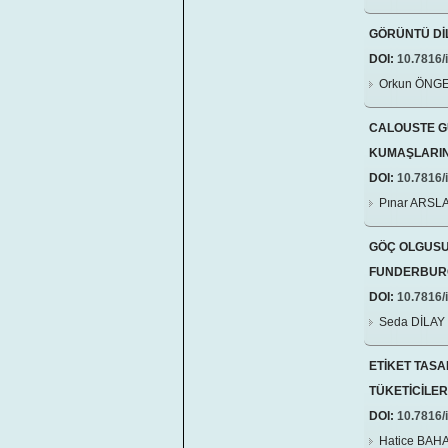
GÖRÜNTÜ Dİ
DOI:
10.7816/i
Orkun ÖNG
CALOUSTE GU
KUMAŞLARIN
DOI:
10.7816/i
Pınar ARSL
GÖÇ OLGUSU
FUNDERBUR
DOI:
10.7816/i
Seda DİLAY
ETİKET TAS
TÜKETİCİLER
DOI:
10.7816/i
Hatice BAH