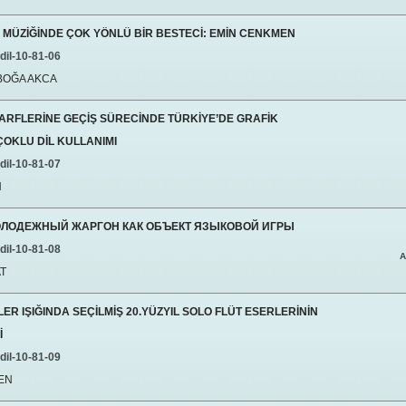
 MÜZİĞİNDE ÇOK YÖNLÜ BİR BESTECİ: EMİN CENKMEN
dil-10-81-06
IBOĞA AKCA
ARFLERİNE GEÇİŞ SÜRECİNDE TÜRKİYE’DE GRAFİK
ÇOKLU DİL KULLANIMI
dil-10-81-07
N
ОЛОДЕЖНЫЙ ЖАРГОН КАК ОБЪЕКТ ЯЗЫКОВОЙ ИГРЫ
dil-10-81-08
A
AT
LER IŞIĞINDA SEÇİLMİŞ 20.YÜZYIL SOLO FLÜT ESERLERİNİN
İ
dil-10-81-09
EN