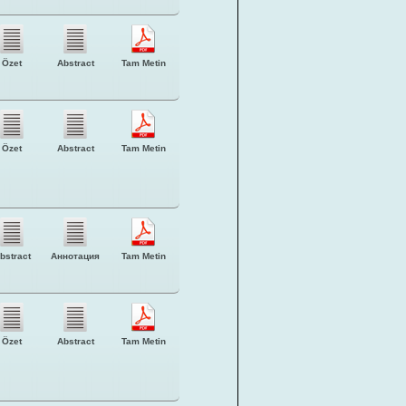
Özet
Abstract
Tam Metin
Özet
Abstract
Tam Metin
bstract
Аннотация
Tam Metin
Özet
Abstract
Tam Metin