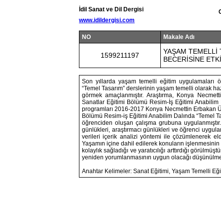
İdil Sanat ve Dil Dergisi
www.idildergisi.com
NO
Makale Adı
YAŞAM TEMELLİ 
1599211197
BECERİSİNE ETKİ
Son yıllarda yaşam temelli eğitim uygulamaları ö
“Temel Tasarım” derslerinin yaşam temelli olarak haz
görmek amaçlanmıştır. Araştırma, Konya Necmetti
Sanatlar Eğitimi Bölümü Resim-İş Eğitimi Anabilim Da
programları 2016-2017 Konya Necmettin Erbakan Üni
Bölümü Resim-iş Eğitimi Anabilim Dalında “Temel Ta
öğrenciden oluşan çalışma grubuna uygulanmıştır. A
günlükleri, araştırmacı günlükleri ve öğrenci uygul
verileri içerik analizi yöntemi ile çözümlenerek e
Yaşamın içine dahil edilerek konuların işlenmesinin 
kolaylık sağladığı ve yaratıcılığı arttırdığı görülmüş
yeniden yorumlanmasının uygun olacağı düşünülmek
Anahtar Kelimeler: Sanat Eğitimi, Yaşam Temelli Eği