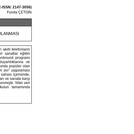
E-ISSN: 2147-3056)
Funda ÇETGİN
ULANMASI
 akıllı telefonların
sel sanatlar eğitim
ionbound programı
uyarlılıklarına ve
asında popüler olan
ri avı” uygulaması
 sahası içerisinde,
arı ve sanata karşı
nmiştir. Nitel veri
okulun tamamında