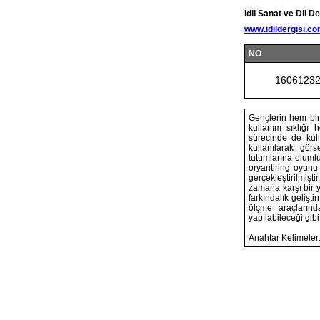
İdil Sanat ve Dil De
www.idildergisi.c
NO
1606123
Gençlerin hem bir i
kullanım sıklığı h
sürecinde de kul
kullanılarak görs
tutumlarına olumlu
oryantiring oyunu
gerçekleştirilmişt
zamana karşı bir y
farkındalık gelişt
ölçme araçların
yapılabileceği gibi
Anahtar Kelimeler: