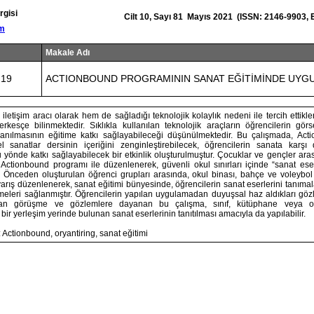
rgisi
Cilt 10, Sayı 81 Mayıs 2021 (ISSN: 2146-9903, 
om
Makale Adı
219
ACTIONBOUND PROGRAMININ SANAT EĞİTİMİNDE UYG
letişim aracı olarak hem de sağladığı teknolojik kolaylık nedeni ile tercih ettikleri
erkesçe bilinmektedir. Sıklıkla kullanılan teknolojik araçların öğrencilerin gör
lanılmasının eğitime katkı sağlayabileceği düşünülmektedir. Bu çalışmada, Act
el sanatlar dersinin içeriğini zenginleştirebilecek, öğrencilerin sanata karşı d
 yönde katkı sağlayabilecek bir etkinlik oluşturulmuştur. Çocuklar ve gençler ar
 Actionbound programı ile düzenlenerek, güvenli okul sınırları içinde “sanat ese
ir. Önceden oluşturulan öğrenci grupları arasında, okul binası, bahçe ve voleybol
arış düzenlenerek, sanat eğitimi bünyesinde, öğrencilerin sanat eserlerini tanımal
irmeleri sağlanmıştır. Öğrencilerin yapılan uygulamadan duyuşsal haz aldıkları gözle
dan görüşme ve gözlemlere dayanan bu çalışma, sınıf, kütüphane veya 
 bir yerleşim yerinde bulunan sanat eserlerinin tanıtılması amacıyla da yapılabilir.
 Actionbound, oryantiring, sanat eğitimi