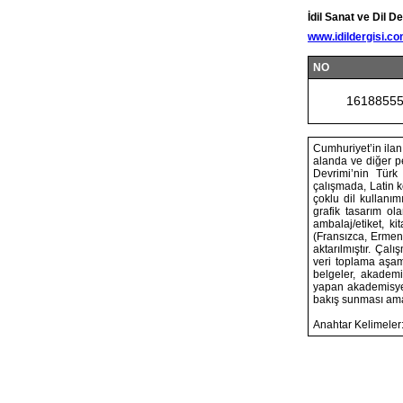
İdil Sanat ve Dil De
www.idildergisi.c
NO
1618855
Cumhuriyet’in ilan
alanda ve diğer pe
Devrimi’nin Türk 
çalışmada, Latin k
çoklu dil kullanı
grafik tasarım ola
ambalaj/etiket, ki
(Fransızca, Ermeni
aktarılmıştır. Ça
veri toplama aşama
belgeler, akademi
yapan akademisyenl
bakış sunması am
Anahtar Kelimeler: 