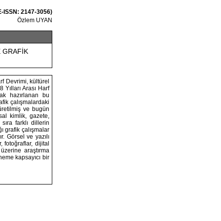
E-ISSN: 2147-3056)
Özlem UYAN
 GRAFİK
f Devrimi, kültürel
 Yılları Arası Harf
arak hazırlanan bu
afik çalışmalardaki
üretilmiş ve bugün
sal kimlik, gazete,
ıra farklı dillerin
ı grafik çalışmalar
. Görsel ve yazılı
otoğraflar, dijital
 üzerine araştırma
öneme kapsayıcı bir