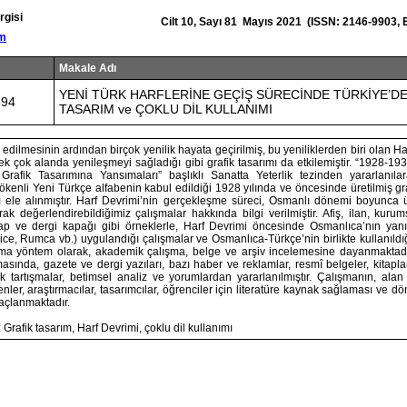
rgisi
Cilt 10, Sayı 81 Mayıs 2021 (ISSN: 2146-9903, 
om
Makale Adı
YENİ TÜRK HARFLERİNE GEÇİŞ SÜRECİNDE TÜRKİYE’DE
594
TASARIM ve ÇOKLU DİL KULLANIMI
 edilmesinin ardından birçok yenilik hayata geçirilmiş, bu yeniliklerden biri olan Har
k çok alanda yenileşmeyi sağladığı gibi grafik tasarımı da etkilemiştir. “1928-1938
Grafik Tasarımına Yansımaları” başlıklı Sanatta Yeterlik tezinden yararlanıl
ökenli Yeni Türkçe alfabenin kabul edildiği 1928 yılında ve öncesinde üretilmiş gr
mı ele alınmıştır. Harf Devrimi’nin gerçekleşme süreci, Osmanlı dönemi boyunca 
rak değerlendirebildiğimiz çalışmalar hakkında bilgi verilmiştir. Afiş, ilan, kurum
tap ve dergi kapağı gibi örneklerle, Harf Devrimi öncesinde Osmanlıca’nın yanı s
ce, Rumca vb.) uygulandığı çalışmalar ve Osmanlıca-Türkçe’nin birlikte kullanıldığ
lışma yöntem olarak, akademik çalışma, belge ve arşiv incelemesine dayanmaktadır
sında, gazete ve dergi yazıları, bazı haber ve reklamlar, resmî belgeler, kitaplar, f
k tartışmalar, betimsel analiz ve yorumlardan yararlanılmıştır. Çalışmanın, alan
er, araştırmacılar, tasarımcılar, öğrenciler için literatüre kaynak sağlaması ve d
açlanmaktadır.
Grafik tasarım, Harf Devrimi, çoklu dil kullanımı