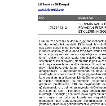
İdil Sanat ve Dil Dergisi
www.idildergisi.com
NO
Makale Adı
SERAMİK KARO Ü
1767704313
BOYADAN ELDE E
ETKİLERİNİN G
Günümüzde seramik sektörünün, geleneksel baskı mode
bir alan olduğu bilinmektedir. Dijital baskı teknoloj
çok tercih edilen inkjet boyalar olarak öne çıkmakt
kururken aslında çevreye daha fazla zarar verir. Fak
buharlaşıp boyanın kurumasını sağladığı için bu sektö
temel renklerin küresel çapta karo sektöründe ter
solvent bazlı inkjet boyalar, bidonlarda taşınır ve 
artık boya olarak bidonun dibinde kalır. Bu artıkla
mavi inkjet boya bidonlarının dibinde kalan atıkla
amaçlanmıştır. Bu doğrultuda toplanan atık boya, in
yardımıyla kazınarak mavi toz boya pigmentleri el
tane boyutlarının eşitlenmesi için değirmende kuru 
bir elekten geçirilmiştir. Toz pigmentin uygulanabi
granülleri preslenerek 5x10 cm boyutlarında den
gözlemlemek için, belirlenen reçeteler doğrultusunda
çözücüler ile farklı miktarlarda boya birleştiril
tutulmuştur. Sonuçlar, artık mavi boya pigmentinin se
renk dağılımı ve daha az topaklanma sağladığını
pigmentinin geri dönüştürülerek kullanılmasının 
yöntemin, atıkların değerlendirilmesi ve çevreye duy