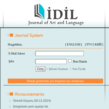
Hoşgeldiniz..
[ ENGLISH ]
[ РУССКИЙ ]
E-Mail Adresi
:
Şifre
:
Beni Hatırla
Şifremi Unuttum
Yeni Üyelik
Makale göndermek için dergimize üye olmalısınız.
Önemli Duyuru (30.12.2024)
Dergimizin yeni sayıları hk.