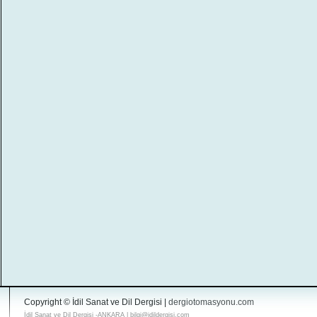
Copyright © İdil Sanat ve Dil Dergisi |
dergiotomasyonu.com
İdil Sanat ve Dil Dergisi -ANKARA | bilgi@idildergisi.com